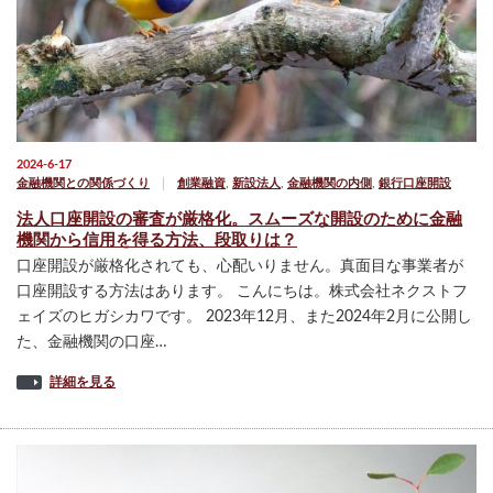
2024-6-17
金融機関との関係づくり
創業融資
,
新設法人
,
金融機関の内側
,
銀行口座開設
法人口座開設の審査が厳格化。スムーズな開設のために金融
機関から信用を得る方法、段取りは？
口座開設が厳格化されても、心配いりません。真面目な事業者が
口座開設する方法はあります。 こんにちは。株式会社ネクストフ
ェイズのヒガシカワです。 2023年12月、また2024年2月に公開し
た、金融機関の口座…
詳細を見る