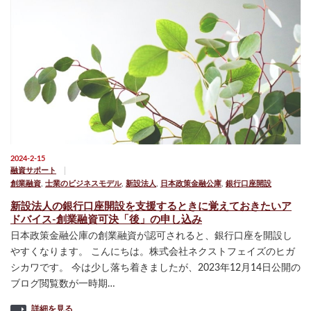
2024-2-15
融資サポート
創業融資
,
士業のビジネスモデル
,
新設法人
,
日本政策金融公庫
,
銀行口座開設
新設法人の銀行口座開設を支援するときに覚えておきたいア
ドバイス-創業融資可決「後」の申し込み
日本政策金融公庫の創業融資が認可されると、銀行口座を開設し
やすくなります。 こんにちは。株式会社ネクストフェイズのヒガ
シカワです。 今は少し落ち着きましたが、2023年12月14日公開の
ブログ閲覧数が一時期…
詳細を見る