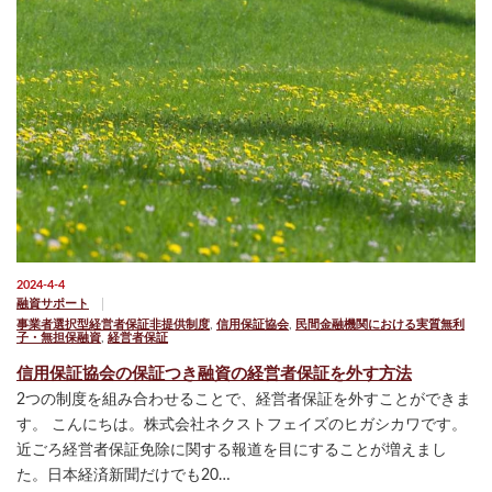
2024-4-4
融資サポート
事業者選択型経営者保証非提供制度
,
信用保証協会
,
民間金融機関における実質無利
子・無担保融資
,
経営者保証
信用保証協会の保証つき融資の経営者保証を外す方法
2つの制度を組み合わせることで、経営者保証を外すことができま
す。 こんにちは。株式会社ネクストフェイズのヒガシカワです。
近ごろ経営者保証免除に関する報道を目にすることが増えまし
た。日本経済新聞だけでも20…