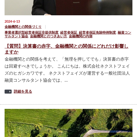
2024-6-13
金融機関との関係づくり
事業者選択型経営者保証非提供制度
,
経営者保証
,
経営者保証免除特例制度
,
融資コン
サルタント協会
,
金融機関とのつきあい方
,
金融機関の内側
【質問】決算書の赤字、金融機関との関係にどれだけ影響し
ますか
金融機関との関係を考えて、「無理を押してでも」決算書の赤字
は回避すべきでしょうか。 こんにちは。株式会社ネクストフェイ
ズのヒガシカワです。 ネクストフェイズが運営する一般社団法人
融資コンサルタント協会では、…
詳細を見る