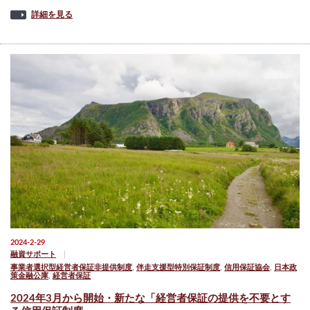
詳細を見る
2024-2-29
融資サポート
事業者選択型経営者保証非提供制度
,
伴走支援型特別保証制度
,
信用保証協会
,
日本政
策金融公庫
,
経営者保証
2024年3月から開始・新たな「経営者保証の提供を不要とす