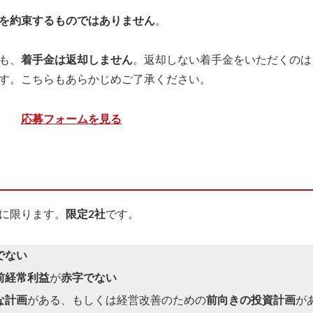
を約束するものではありません
。
も、
着手金は返却しません
。返却しない着手金をいただくのは
す。こちらもあらかじめご了承ください。
応募フォームを見る
に限ります。
限定2社
です。
でない
前経常利益
が
赤字でない
な計画
がある、もしくは経営改善のための
前向きの投資計画
が