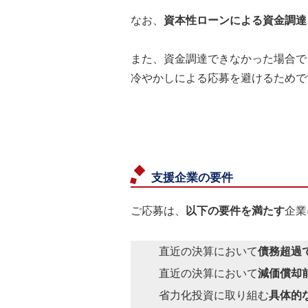
なお、
資本性ローンによる資金調達
また、資金調達できなかった場合で
冷やかしによる応募を避けるためで
支援企業の要件
ご応募は、
以下の要件を満たす
企業
直近の決算において
債務超過
直近の決算において
減価償却
省力化投資に取り組む
具体的