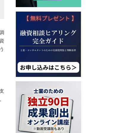
調
資
う
支
。