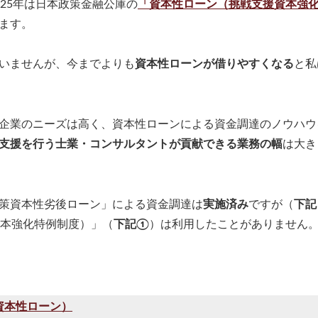
025年は日本政策金融公庫の
「資本性ローン（挑戦支援資本強
ます。
いませんが、今までよりも
資本性ローンが借りやすくなる
と私
企業のニーズは高く、資本性ローンによる資金調達のノウハウ
支援を行う士業・コンサルタントが貢献できる業務の幅
は大き
策資本性劣後ローン」による資金調達は
実施済み
ですが（
下記
本強化特例制度）」（
下記①
）は利用したことがありません
資本性ローン）