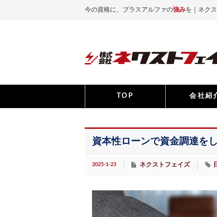
今の資格に、プラスアルファの
強み
を｜ネクス
TOP
会社紹
資本性ローンで資金調達を
2025-1-23
ネクストフェイズ