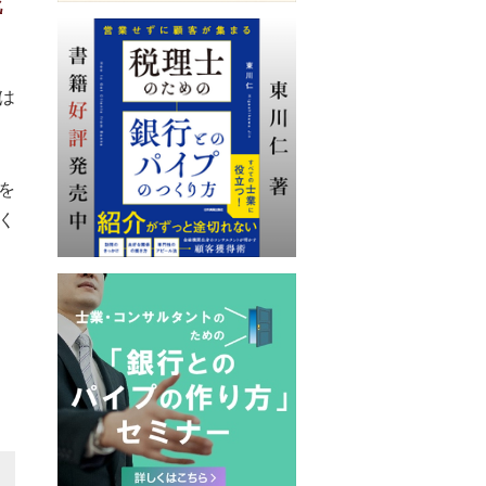
化
は
を
く
。