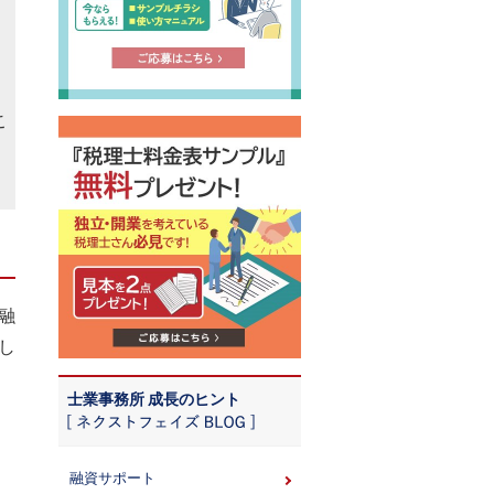
こ
融
し
士業事務所 成長のヒント
融資サポート