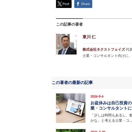
Post
Share
この記事の著者
東川 仁
株式会社ネクストフェイズ
代
士業・コンサルタント向けに、
この著者の最新の記事
2026-8-6
お盆休みは自己投資の
業・コンサルタントにお
「少しは時間もあるし、
かな」と考える士業・コ…