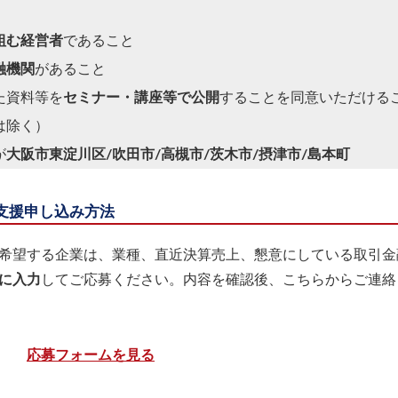
組む経営者
であること
融機関
があること
た資料等を
セミナー・講座等で公開
することを同意いただける
は除く）
が
大阪市東淀川区/吹田市/高槻市/茨木市/摂津市/島本町
支援申し込み方法
希望する企業は、業種、直近決算売上、懇意にしている取引金
に入力
してご応募ください。内容を確認後、こちらからご連絡
応募フォームを見る