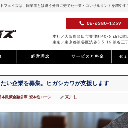
トフェイズは、同業者とは違う分野に秀でた士業・コンサルタントを増やす
06-6380-1259
本社／大阪府吹田市豊津町40-6 EBIC吹田
東京／東京都渋谷区渋谷3-5-16 渋谷三丁
介
経営理念
サービスと料金
セ
したい企業を募集。ヒガシカワが支援します
日本政策金融公庫
資本性ローン
東川 仁
,