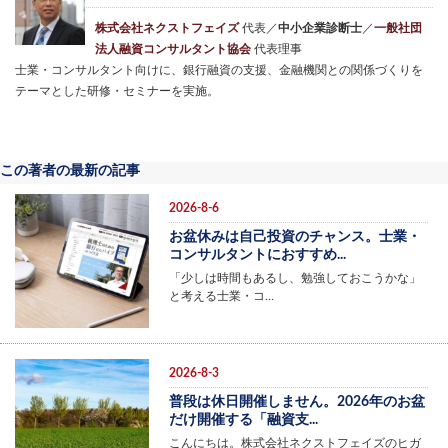
株式会社ネクストフェイズ
代表／
中小企業診断士
／
一般社団
法人融資コンサルタント協会
代表理事
士業・コンサルタント向けに、銀行融資の支援、金融機関との関係づくりを
テーマとした研修・セミナーを実施。
この著者の最新の記事
2026-8-6
お盆休みは自己投資のチャンス。士業・
コンサルタントにおすすめ...
「少しは時間もあるし、勉強しておこうかな」
と考える士業・コ…
2026-8-3
普段は休日開催しません。2026年のお盆
だけ開催する「融資支...
こんにちは。株式会社ネクストフェイズのヒガ