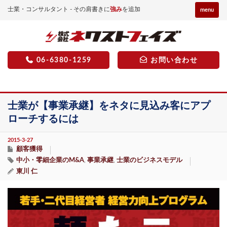
士業・コンサルタント - その肩書きに
強み
を追加
menu
06-6380-1259
お問い合わせ
士業が【事業承継】をネタに見込み客にアプ
ローチするには
2015-3-27
顧客獲得
中小・零細企業のM&A
事業承継
士業のビジネスモデル
,
,
東川 仁