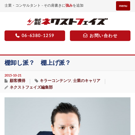
士業・コンサルタント - その肩書きに
強み
を追加
menu
06-6380-1259
お問い合わせ
棚卸し派？ 棚上げ派？
2015-10-21
顧客獲得
キラーコンテンツ
士業のキャリア
,
ネクストフェイズ編集部