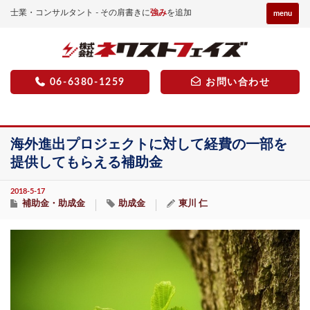
士業・コンサルタント - その肩書きに
強み
を追加
menu
06-6380-1259
お問い合わせ
海外進出プロジェクトに対して経費の一部を
提供してもらえる補助金
2018-5-17
補助金・助成金
助成金
東川 仁