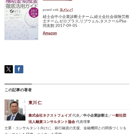
posted with
ヨメレバ
経士会中小企業診断士チーム,経士会社会保険労務
士チーム,ゼロプラス,リブウェル,タスクールPlus
同友館 2017-09-05
Amazon
この記事の著者
東川 仁
株式会社ネクストフェイズ
代表／
中小企業診断士
／
一般社団
法人融資コンサルタント協会
代表理事
士業・コンサルタント向けに、銀行融資の支援、金融機関との関係づくりを