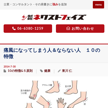
士業・コンサルタント - その肩書きに
強み
を追加
menu
06-6380-1259
お問い合わせ
痛風になってしまう人＆ならない人 １０の
特徴
2014-7-30
10の特徴&５原則
健康
東川 仁