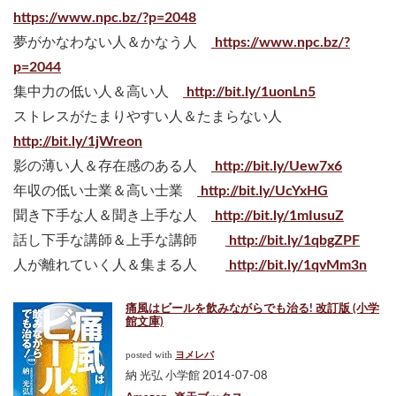
https://www.npc.bz/?p=2048
夢がかなわない人＆かなう人
https://www.npc.bz/?
p=2044
集中力の低い人＆高い人
http://bit.ly/1uonLn5
ストレスがたまりやすい人＆たまらない人
http://bit.ly/1jWreon
影の薄い人＆存在感のある人
http://bit.ly/Uew7x6
年収の低い士業＆高い士業
http://bit.ly/UcYxHG
聞き下手な人＆聞き上手な人
http://bit.ly/1mIusuZ
話し下手な講師＆上手な講師
http://bit.ly/1qbgZPF
人が離れていく人＆集まる人
http://bit.ly/1qvMm3n
痛風はビールを飲みながらでも治る! 改訂版 (小学
館文庫)
posted with
ヨメレバ
納 光弘 小学館 2014-07-08