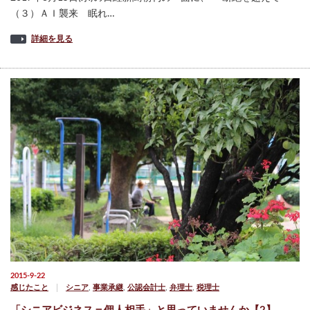
（３）ＡＩ襲来 眠れ…
詳細を見る
2015-9-22
感じたこと
シニア
,
事業承継
,
公認会計士
,
弁理士
,
税理士