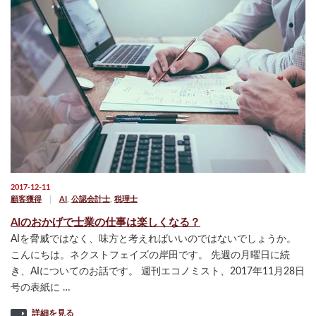
2017-12-11
顧客獲得
AI
,
公認会計士
,
税理士
AIのおかげで士業の仕事は楽しくなる？
AIを脅威ではなく、味方と考えればいいのではないでしょうか。
こんにちは。ネクストフェイズの岸田です。 先週の月曜日に続
き、AIについてのお話です。 週刊エコノミスト、2017年11月28日
号の表紙に …
詳細を見る