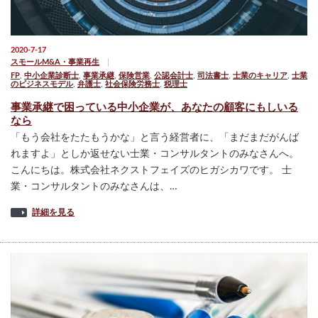
2020-7-17
スモールM&A・事業再生
FP
,
中小企業診断士
,
事業承継
,
保険営業
,
公認会計士
,
司法書士
,
士業のキャリア
,
士業
のビジネスモデル
,
弁護士
,
社会保険労務士
,
税理士
事業承継で困っている中小企業が、あなたの顧客にもしいる
なら
「もう会社をたたもうかな」と言う経営者に、「まだまだがんば
れますよ」としか返せない士業・コンサルタントのみなさんへ。
こんにちは。株式会社ネクストフェイズのヒガシカワです。 士
業・コンサルタントのみなさんは、…
詳細を見る