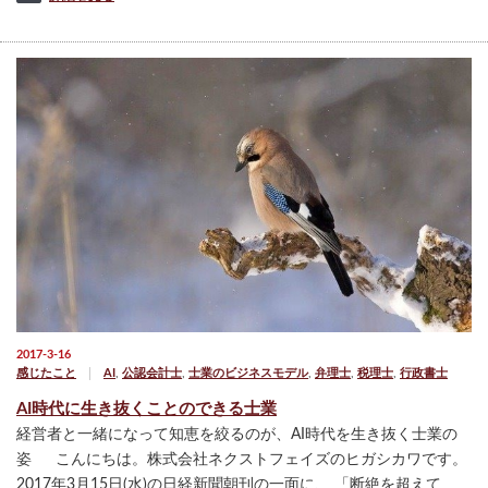
2017-3-16
感じたこと
AI
,
公認会計士
,
士業のビジネスモデル
,
弁理士
,
税理士
,
行政書士
AI時代に生き抜くことのできる士業
経営者と一緒になって知恵を絞るのが、AI時代を生き抜く士業の
姿 こんにちは。株式会社ネクストフェイズのヒガシカワです。
2017年3月15日(水)の日経新聞朝刊の一面に、 「断絶を超えて