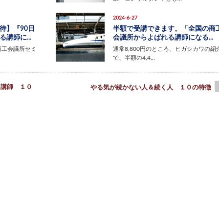
2024-6-27
待】『90日
半額で受講できます。「全国の商
講師に...
会議所からよばれる講師になる...
商工会議所セミ
通常8,800円のところ、ヒガシカワの紹
で、半額の4,4…
る講師 １０
やる気が続かない人＆続く人 １０の特徴