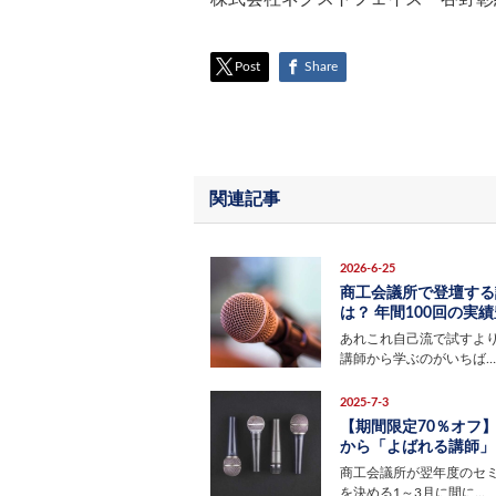
Post
Share
関連記事
2026-6-25
商工会議所で登壇する
は？ 年間100回の実績豊
あれこれ自己流で試すよ
講師から学ぶのがいちば…
2025-7-3
【期間限定70％オフ
から「よばれる講師」に
商工会議所が翌年度のセ
を決める1～3月に間に…