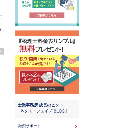
工
介
士業事務所 成長のヒント
融資サポート