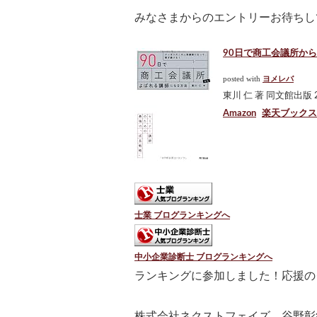
みなさまからのエントリーお待ちし
90日で商工会議所からよ
posted with
ヨメレバ
東川 仁 著 同文館出版 20
Amazon
楽天ブックス
士業 ブログランキングへ
中小企業診断士 ブログランキングへ
ランキングに参加しました！応援の
株式会社ネクストフェイズ 谷野彰