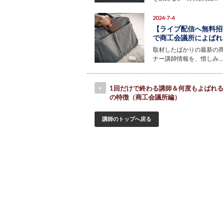
2024-7-4
【ライブ配信へ無料招
で商工会議所によばれる
取材したばかりの最新の
ナー講師情報を、惜しみ…
1回だけで終わる講師＆何度もよばれ
の特徴（商工会議所編）
講師のトップへ戻る