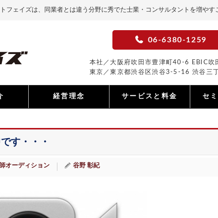
トフェイズは、同業者とは違う分野に秀でた士業・コンサルタントを増やす
06-6380-1259
本社／大阪府吹田市豊津町40-6 EBIC吹田
東京／東京都渋谷区渋谷3-5-16 渋谷三丁
介
経営理念
サービスと料金
セ
中です・・・
師オーディション
谷野 彰紀