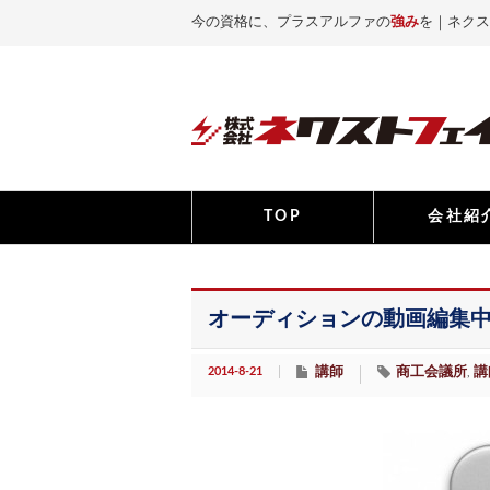
今の資格に、プラスアルファの
強み
を｜ネクス
TOP
会社紹
オーディションの動画編集
2014-8-21
講師
商工会議所
講
,