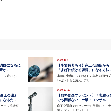
2025-8-4
講師になるに
【半額特典あり】商工会議所から
か...
「よばれ続ける講師」になる方法..
り、実績のある
事前に参考にしておきたい無料動画のプ
レゼントもご用意。詳し…
2025-6-26
】商工会議所
【無料動画プレゼント】『実績ゼ
なるた...
でも関係ない！士業・コンサル...
ミナー実施計画
商工会議所でのセミナーに登壇して、士
業・コンサルタントとし…