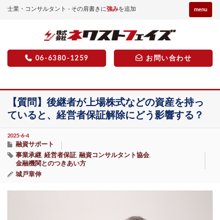
士業・コンサルタント - その肩書きに
強み
を追加
menu
06-6380-1259
お問い合わせ
【質問】後継者が上場株式などの資産を持っ
ていると、経営者保証解除にどう影響する？
2025-6-4
融資サポート
事業承継
経営者保証
融資コンサルタント協会
,
,
,
金融機関とのつきあい方
城戸章伸