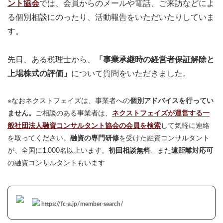
ント協会
では、会員からのメールや電話、ご来訪などによ
る個別相談にのったり、活動報告をいただいたりしていま
す。
先日、ある税理士から、
「事業承継時の経営者保証解除と
上場株式の評価」
について質問をいただきました。
※なおネクストフェイズは、事業者への
個別アドバイスを行ってい
ません。
ご相談のある事業者は、
ネクストフェイズが運営する一
般社団法人融資コンサルタント協会の会員を検索
して気軽に連絡
を取ってください。
融資の専門研修
を受けた融資コンサルタント
が、全国に1,000名以上います。
初回相談無料
、また
遠距離対応可
の融資コンサルタントもいます
https://fc-a.jp/member-search/