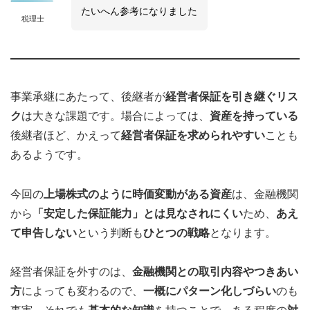
たいへん参考になりました
税理士
事業承継にあたって、後継者が
経営者保証を引き継ぐリス
ク
は大きな課題です。場合によっては、
資産を持っている
後継者ほど、かえって
経営者保証を求められやすい
ことも
あるようです。
今回の
上場株式のように時価変動がある資産
は、金融機関
から
「安定した保証能力」とは見なされにくい
ため、
あえ
て申告しない
という判断も
ひとつの戦略
となります。
経営者保証を外すのは、
金融機関との取引内容やつきあい
方
によっても変わるので、
一概にパターン化しづらい
のも