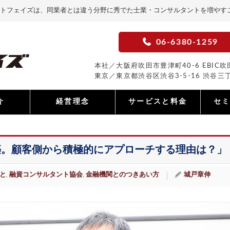
トフェイズは、同業者とは違う分野に秀でた士業・コンサルタントを増やす
06-6380-1259
本社／大阪府吹田市豊津町40-6 EBIC吹田
東京／東京都渋谷区渋谷3-5-16 渋谷三丁
介
経営理念
サービスと料金
セ
築。顧客側から積極的にアプローチする理由は？」
と
融資コンサルタント協会
金融機関とのつきあい方
城戸章伸
,
,