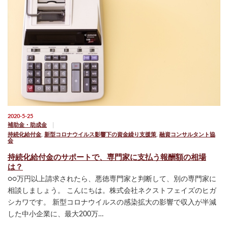
2020-5-25
補助金・助成金
持続化給付金
,
新型コロナウイルス影響下の資金繰り支援策
,
融資コンサルタント協
会
持続化給付金のサポートで、専門家に支払う報酬額の相場
は？
○○万円以上請求されたら、悪徳専門家と判断して、別の専門家に
相談しましょう。 こんにちは。株式会社ネクストフェイズのヒガ
シカワです。 新型コロナウイルスの感染拡大の影響で収入が半減
した中小企業に、最大200万…