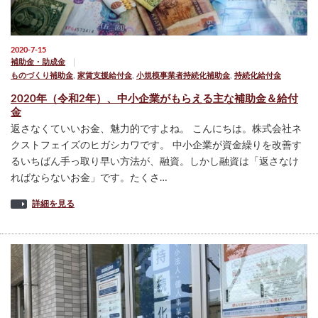
2020-7-15
補助金・助成金
ものづくり補助金
,
家賃支援給付金
,
小規模事業者持続化補助金
,
持続化給付金
2020年（令和2年）、中小企業がもらえる主な補助金＆給付
金
返さなくていいお金、魅力的ですよね。 こんにちは。株式会社ネ
クストフェイズのヒガシカワです。 中小企業が資金繰りを改善す
るいちばん手っ取り早い方法が、融資。しかし融資は「返さなけ
ればならないお金」です。たくさ…
詳細を見る