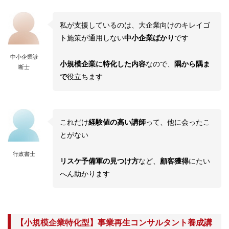
私が支援しているのは、大企業向けのキレイゴ
ト施策が通用しない
中小企業ばかり
です
中小企業診
小規模企業に特化した内容
なので、
隅から隅ま
断士
で
役立ちます
これだけ
経験値の高い講師
って、他に会ったこ
とがない
行政書士
リスケ予備軍の見つけ方
など、
顧客獲得
にたい
へん助かります
【小規模企業特化型】事業再生コンサルタント養成講