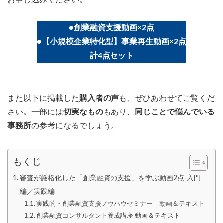
●創業融資支援動画×2点
●【小規模企業特化型】事業再生動画×2点
計4点セット
また以下に掲載した
購入者の声
も、ぜひあわせてご覧くだ
さい。一部には
切実なもの
もあり、
同じことで悩んでいる
事務所
の参考になるでしょう。
もくじ
審査が厳格化した「創業融資の支援」を学ぶ動画2点-入門
編／実践編
実践的・創業融資支援ノウハウセミナー 動画＆テキスト
創業融資コンサルタント養成講座 動画＆テキスト