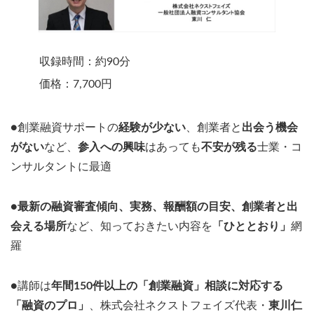
収録時間：約90分
価格：7,700円
●創業融資サポートの
経験が少ない
、創業者と
出会う機会
がない
など、
参入への興味
はあっても
不安が残る
士業・コ
ンサルタントに最適
●
最新の融資審査傾向、実務、報酬額の目安、創業者と出
会える場所
など、知っておきたい内容を
「ひととおり」
網
羅
●講師は
年間150件以上の「創業融資」相談に対応する
「融資のプロ」
、株式会社ネクストフェイズ代表・
東川仁