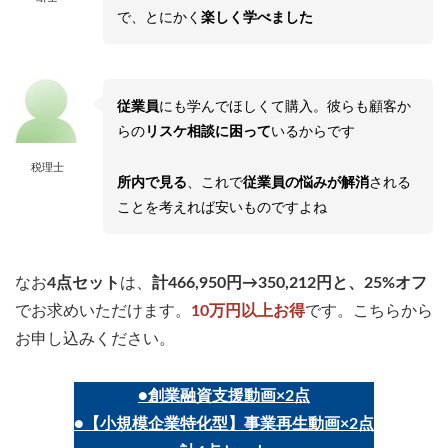
で、とにかく
楽しく学べました
従業員
にも学んでほしくて購入。彼らも顧客か
らの
リスケ相談に困って
いるからです
税理士
所内で見る
、これで
従業員の悩みが解消
される
ことを考えれば安いものですよね
なお
4点セット
は、
計466,950円→350,212円と、25%オフ
でお求めいただけます。
10万円以上お得
です。こちらから
お申し込みください。
●創業融資支援動画×2点
●【小規模企業特化型】事業再生動画×2点