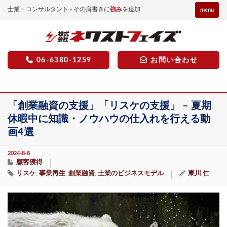
士業・コンサルタント - その肩書きに
強み
を追加
menu
06-6380-1259
お問い合わせ
「創業融資の支援」「リスケの支援」 – 夏期
休暇中に知識・ノウハウの仕入れを行える動
画4選
2024-8-8
顧客獲得
リスケ
事業再生
創業融資
士業のビジネスモデル
東川 仁
,
,
,