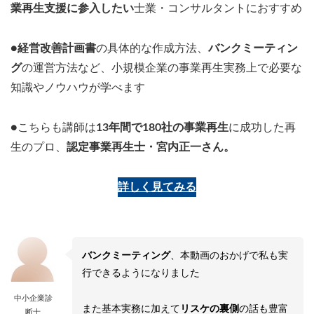
業再生支援に参入したい
士業・コンサルタントにおすすめ
●
経営改善計画書
の具体的な作成方法、
バンクミーティン
グ
の運営方法など、小規模企業の事業再生実務上で必要な
知識やノウハウが学べます
●こちらも講師は
13年間で180社の事業再生
に成功した再
生のプロ、
認定事業再生士・宮内正一さん。
詳しく見てみる
バンクミーティング
、本動画のおかげで私も実
行できるようになりました
中小企業診
また基本実務に加えて
リスケの裏側
の話も豊富
断士