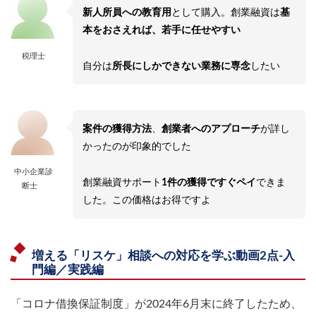
新人所員への教育用
として購入。創業融資は
基
本をおさえれば、若手に任せやすい
税理士
自分は
所長にしかできない業務に専念
したい
案件の獲得方法
、
創業者へのアプローチ
が詳し
かったのが印象的でした
中小企業診
創業融資サポート
1件の獲得ですぐペイ
できま
断士
した。この価格はお得ですよ
増える「リスケ」相談への対応を学ぶ動画2点-入
門編／実践編
「コロナ借換保証制度」が2024年6月末に終了したため、