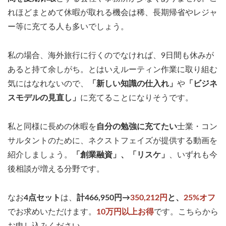
れほどまとめて休暇が取れる機会は稀、長期帰省やレジャ
ー等に充てる人も多いでしょう。
私の場合、海外旅行に行くのでなければ、9日間も休みが
あると持て余しがち。とはいえルーティン作業に取り組む
気にはなれないので、
「新しい知識の仕入れ」
や
「ビジネ
スモデルの見直し」
に充てることになりそうです。
私と同様に長めの休暇を
自分の勉強に充てたい
士業・コン
サルタントのために、ネクストフェイズが提供する動画を
紹介しましょう。
「創業融資」、「リスケ」
、いずれも今
後相談が増える分野です。
なお
4点セット
は、
計466,950円→
350,212円
と、
25%オフ
でお求めいただけます。
10万円以上お得
です。こちらから
お申し込みください。