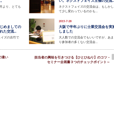
す。
い。ネクストフェイズ主催の交流..
月より、とても
ネクストフェイズの交流会は、もしかし
て少し変わっているのかも…
2015-7-28
じめましての
大阪で半年ぶりに士業交流会を実
た交流...
しました
ェイズの吉竹で
大人数での交流会でもいいですが、あま
り参加者の多くない交流会…
の違い
担当者の興味を引きつける【ひとひねり】のコツ –
セミナー企画書３つのチェックポイント～