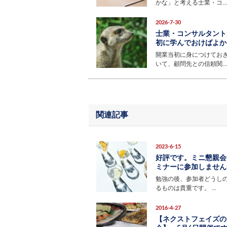
かな」と考える士業・コ…
2026-7-30
士業・コンサルタント
初に学んでおけばよかっ
開業当初に身につけてお
いて、顧問先との信頼関…
関連記事
2023-6-15
好評です。ミニ懇親会
ミナーに参加しません
勉強の後、参加者どうし
るものは貴重です。 …
2016-4-27
【ネクストフェイズの