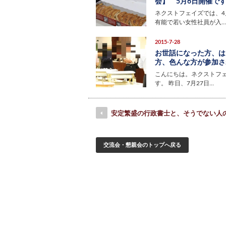
会】 5月6日開催で
ネクストフェイズでは、4
有能で若い女性社員が入…
2015-7-28
お世話になった方、は
方、色んな方が参加され
こんにちは。ネクストフ
す。 昨日、7月27日…
安定繁盛の行政書士と、そうでない人
交流会・懇親会のトップへ戻る