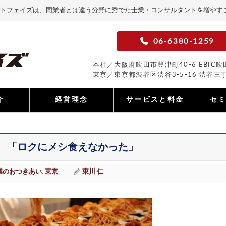
トフェイズは、同業者とは違う分野に秀でた士業・コンサルタントを増やす
06-6380-1259
本社／大阪府吹田市豊津町40-6 EBIC吹田
東京／東京都渋谷区渋谷3-5-16 渋谷三丁
介
経営理念
サービスと料金
セ
 「ロクにメシ食えなかった」
業のおつきあい
東京
東川 仁
,