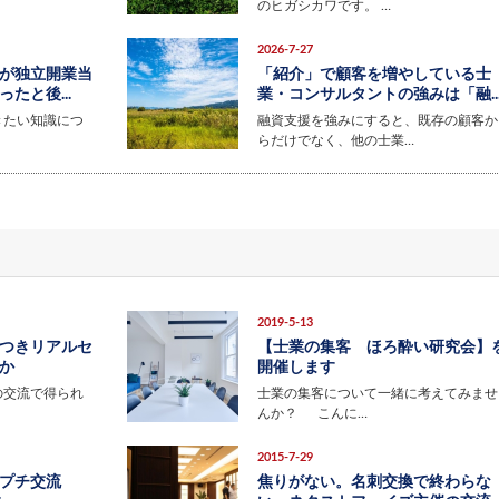
のヒガシカワです。 …
2026-7-27
が独立開業当
「紹介」で顧客を増やしている士
たと後...
業・コンサルタントの強みは「融..
きたい知識につ
融資支援を強みにすると、既存の顧客か
らだけでなく、他の士業…
2019-5-13
つきリアルセ
【士業の集客 ほろ酔い研究会】
か
開催します
の交流で得られ
士業の集客について一緒に考えてみませ
んか？ こんに…
2015-7-29
プチ交流
焦りがない。名刺交換で終わらな