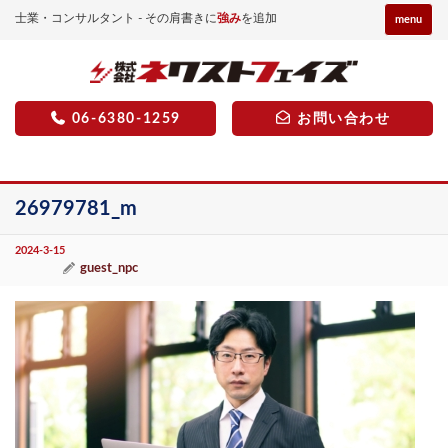
士業・コンサルタント - その肩書きに
強み
を追加
menu
06-6380-1259
お問い合わせ
26979781_m
2024-3-15
guest_npc