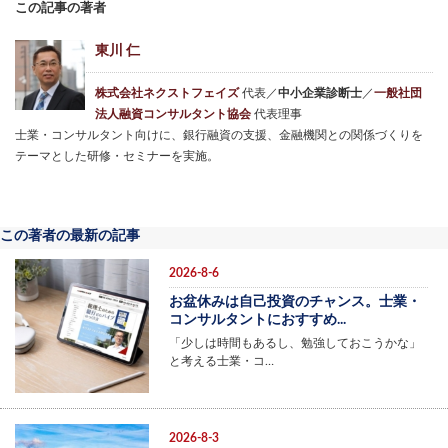
この記事の著者
東川 仁
株式会社ネクストフェイズ
代表／
中小企業診断士
／
一般社団
法人融資コンサルタント協会
代表理事
士業・コンサルタント向けに、銀行融資の支援、金融機関との関係づくりを
テーマとした研修・セミナーを実施。
この著者の最新の記事
2026-8-6
お盆休みは自己投資のチャンス。士業・
コンサルタントにおすすめ...
「少しは時間もあるし、勉強しておこうかな」
と考える士業・コ…
2026-8-3