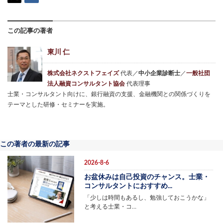
この記事の著者
東川 仁
株式会社ネクストフェイズ
代表／
中小企業診断士
／
一般社団
法人融資コンサルタント協会
代表理事
士業・コンサルタント向けに、銀行融資の支援、金融機関との関係づくりを
テーマとした研修・セミナーを実施。
この著者の最新の記事
2026-8-6
お盆休みは自己投資のチャンス。士業・
コンサルタントにおすすめ...
「少しは時間もあるし、勉強しておこうかな」
と考える士業・コ…