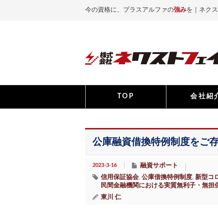
今の資格に、プラスアルファの
強み
を｜ネクス
TOP
会社紹
公庫融資借換特例制度をご
2023-3-16
融資サポート
信用保証協会
公庫借換特例制度
新型コ
,
,
民間金融機関における実質無利子・無担
東川 仁