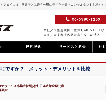
トフェイズは、同業者とは違う分野に秀でた士業・コンサルタントを増やす
06-6380-1259
本社／大阪府吹田市豊津町40-6 EBIC吹田
東京／東京都渋谷区渋谷3-5-16 渋谷三丁
介
経営理念
サービスと料金
セ
存じですか？ メリット・デメリットを比較
ロナウイルス感染症特別貸付
日本政策金融公庫
,
,
保融資