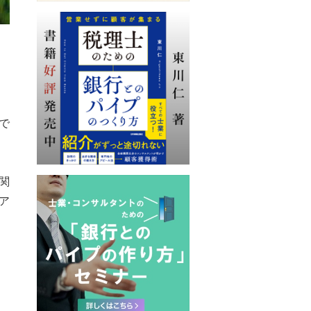
で
関
ア