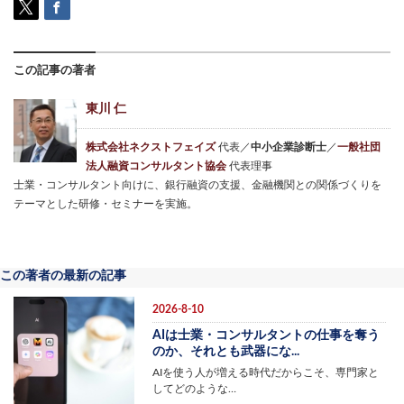
この記事の著者
東川 仁
株式会社ネクストフェイズ
代表／
中小企業診断士
／
一般社団
法人融資コンサルタント協会
代表理事
士業・コンサルタント向けに、銀行融資の支援、金融機関との関係づくりを
テーマとした研修・セミナーを実施。
この著者の最新の記事
2026-8-10
AIは士業・コンサルタントの仕事を奪う
のか、それとも武器にな...
AIを使う人が増える時代だからこそ、専門家と
してどのような…