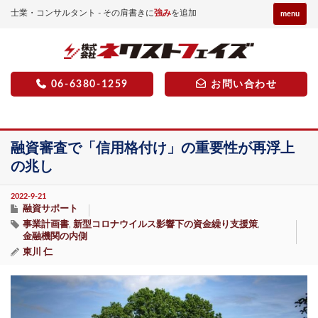
士業・コンサルタント - その肩書きに
強み
を追加
menu
06-6380-1259
お問い合わせ
融資審査で「信用格付け」の重要性が再浮上
の兆し
2022-9-21
融資サポート
事業計画書
新型コロナウイルス影響下の資金繰り支援策
,
,
金融機関の内側
東川 仁