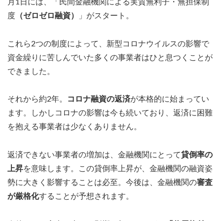
月1日には、「民間金融機関による実質無利子・無担保制
度
（ゼロゼロ融資）
」がスタート。
これら2つの制度によって、新型コロナウイルスの影響で
資金繰りに苦しんでいた多くの事業者はひと息つくことが
できました。
それから約2年。
コロナ融資の返済
が本格的に始まってい
ます。しかしコロナの影響は今も続いており、返済に困難
を抱える事業者は少なくありません。
返済できない事業者の増加は、金融機関にとって
貸倒率の
上昇
を意味します。この貸倒率上昇が、金融機関の融資姿
勢に大きく影響することは必至。今後は、金融機関の
審査
が厳格化
することが予想されます。