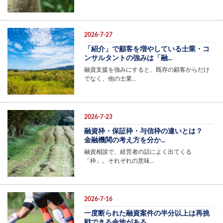
2026-7-27
「紹介」で顧客を増やしている士業・コ
ンサルタントの強みは「融...
融資支援を強みにすると、既存の顧客からだけ
でなく、他の士業…
2026-7-23
融資枠・保証枠・与信枠の違いとは？
金融機関の考え方を分か...
融資相談で、経営者の話によく出てくる
「枠」。それぞれの意味…
2026-7-16
一度断られた融資案件の半分以上は再挑
戦できる余地がある