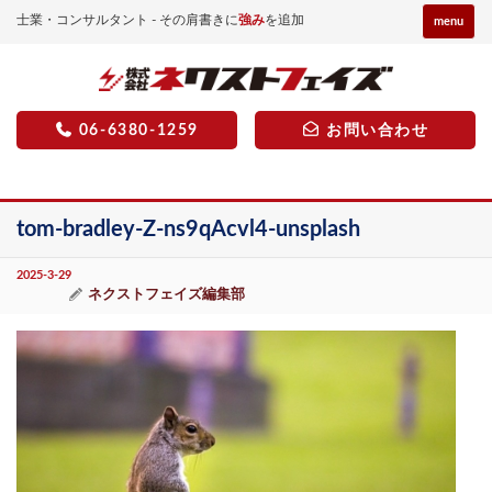
士業・コンサルタント - その肩書きに
強み
を追加
menu
06-6380-1259
お問い合わせ
tom-bradley-Z-ns9qAcvl4-unsplash
2025-3-29
ネクストフェイズ編集部