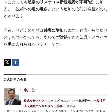
トにとっても
通常のリスケ（＝新規融資が不可能）
に加
え、
「脱却への道の遠さ」
という追加の心理的負担がのし
かかります。
今後、リスケの相談は
確実に増加
します。顧客から急なリ
スケ相談があっても、
あわてず対処
できる知識・ノウハウ
を手に入れられるセミナーです。
この記事の著者
東川 仁
株式会社ネクストフェイズ
代表／
中小企業診断士
／
一般社団
法人融資コンサルタント協会
代表理事
士業・コンサルタント向けに、銀行融資の支援、金融機関との関係づくりを