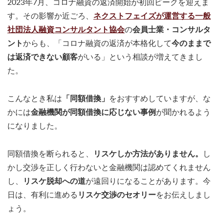
2023年7月、コロナ融資の返済開始が初回ピークを迎えま
す。その影響か近ごろ、
ネクストフェイズが運営する一般
社団法人融資コンサルタント協会
の
会員士業・コンサルタ
ント
からも、「コロナ融資の返済が本格化して
今のままで
は返済できない顧客
がいる」という相談が増えてきまし
た。
こんなとき私は
「同額借換」
をおすすめしていますが、な
かには
金融機関が同額借換に応じない事例
が聞かれるよう
になりました。
同額借換を断られると、
リスケしか方法がありません。
し
かし交渉を正しく行わないと金融機関は認めてくれません
し、
リスケ脱却への道
が遠回りになることがあります。今
日は、有利に進める
リスケ交渉のセオリー
をお伝えしまし
ょう。