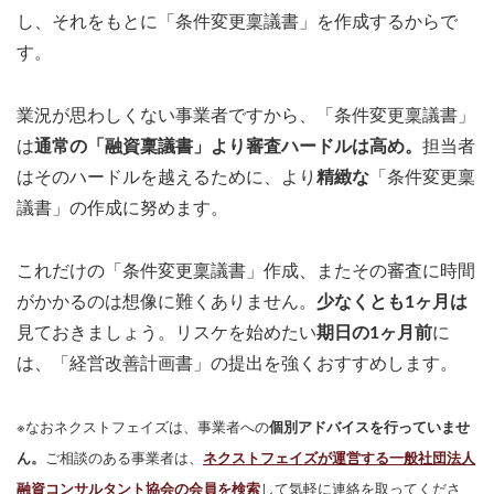
し、それをもとに「条件変更稟議書」を作成するからで
す。
業況が思わしくない事業者ですから、「条件変更稟議書」
は
通常の「融資稟議書」より審査ハードルは高め。
担当者
はそのハードルを越えるために、より
精緻な
「条件変更稟
議書」の作成に努めます。
これだけの「条件変更稟議書」作成、またその審査に時間
がかかるのは想像に難くありません。
少なくとも1ヶ月は
見ておきましょう。リスケを始めたい
期日の1ヶ月前
に
は、「経営改善計画書」の提出を強くおすすめします。
※なおネクストフェイズは、事業者への
個別アドバイスを行っていませ
ん。
ご相談のある事業者は、
ネクストフェイズが運営する一般社団法人
融資コンサルタント協会の会員を検索
して気軽に連絡を取ってくださ