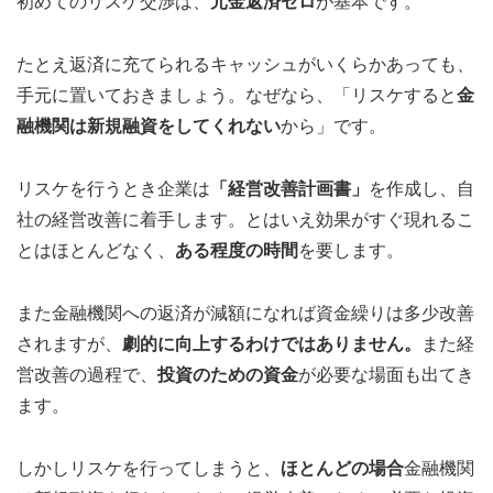
初めてのリスケ交渉は、
元金返済ゼロ
が基本です。
たとえ返済に充てられるキャッシュがいくらかあっても、
手元に置いておきましょう。なぜなら、「リスケすると
金
融機関は新規融資をしてくれない
から」です。
リスケを行うとき企業は
「経営改善計画書」
を作成し、自
社の経営改善に着手します。とはいえ効果がすぐ現れるこ
とはほとんどなく、
ある程度の時間
を要します。
また金融機関への返済が減額になれば資金繰りは多少改善
されますが、
劇的に向上するわけではありません。
また経
営改善の過程で、
投資のための資金
が必要な場面も出てき
ます。
しかしリスケを行ってしまうと、
ほとんどの場合
金融機関