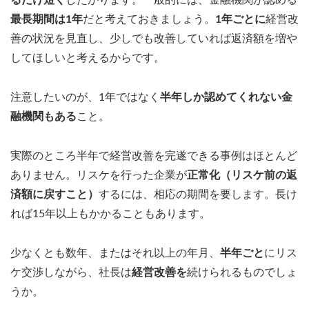
るだけ短く
したがります。一般的には、金融機関が認める
最長期間は1年
だと考えておきましょう。
1年ごとに
経営改
善の状況を見直し、少しでも改善していれば返済額を増や
してほしいと考えるからです。
注意したいのが、1年ではなく
半年しか認めてくれない金
融機関もある
こと。
実際のところ半年で経営改善を完遂できる事例はほとんど
ありません。リスケを行った企業が
正常化（リスケ前の返
済額に戻すこと）
するには、相応の期間を要します。長け
れば15年以上もかかることもあります。
少なくとも数年、またはそれ以上の年月、
半年ごと
にリス
ケ交渉しながら、社長は
経営改善を
続けられるものでしょ
うか。