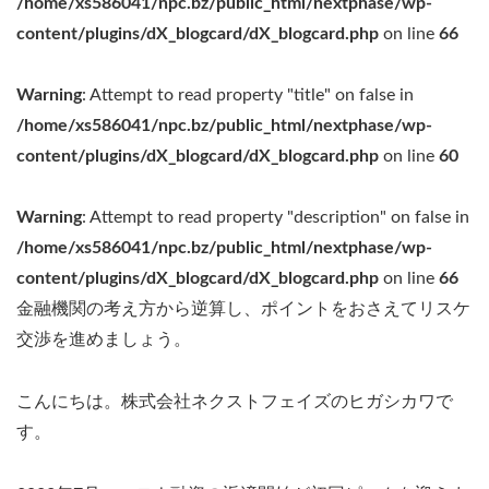
/home/xs586041/npc.bz/public_html/nextphase/wp-
content/plugins/dX_blogcard/dX_blogcard.php
on line
66
Warning
: Attempt to read property "title" on false in
/home/xs586041/npc.bz/public_html/nextphase/wp-
content/plugins/dX_blogcard/dX_blogcard.php
on line
60
Warning
: Attempt to read property "description" on false in
/home/xs586041/npc.bz/public_html/nextphase/wp-
content/plugins/dX_blogcard/dX_blogcard.php
on line
66
金融機関の考え方から逆算し、ポイントをおさえてリスケ
交渉を進めましょう。
こんにちは。株式会社ネクストフェイズのヒガシカワで
す。