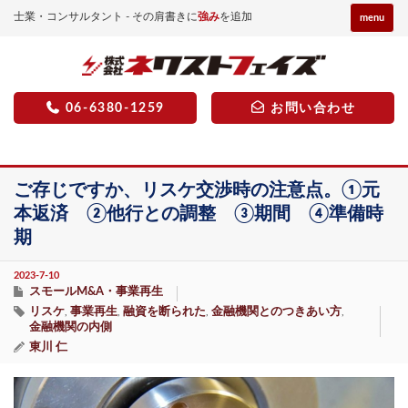
士業・コンサルタント - その肩書きに
強み
を追加
menu
06-6380-1259
お問い合わせ
ご存じですか、リスケ交渉時の注意点。①元
本返済 ②他行との調整 ③期間 ④準備時
期
2023-7-10
スモールM&A・事業再生
リスケ
事業再生
融資を断られた
金融機関とのつきあい方
,
,
,
,
金融機関の内側
東川 仁