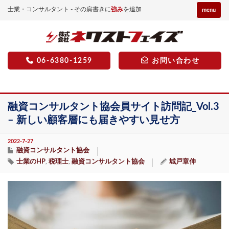
士業・コンサルタント - その肩書きに
強み
を追加
menu
06-6380-1259
お問い合わせ
融資コンサルタント協会員サイト訪問記_Vol.3
– 新しい顧客層にも届きやすい見せ方
2022-7-27
融資コンサルタント協会
士業のHP
税理士
融資コンサルタント協会
城戸章伸
,
,