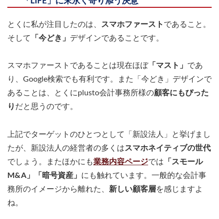
「LIFE」に末永く寄り添う決意
とくに私が注目したのは、
スマホファースト
であること。
そして
「今どき」
デザインであることです。
スマホファーストであることは現在ほぼ
「マスト」
であ
り、Google検索でも有利です。また「今どき」デザインで
あることは、とくにplusto会計事務所様の
顧客にもぴった
り
だと思うのです。
上記でターゲットのひとつとして「新設法人」と挙げまし
たが、新設法人の経営者の多くは
スマホネイティブの世代
でしょう。またほかにも
業務内容ページ
では
「スモール
M&A」「暗号資産」
にも触れています。一般的な会計事
務所のイメージから離れた、
新しい顧客層
を感じますよ
ね。