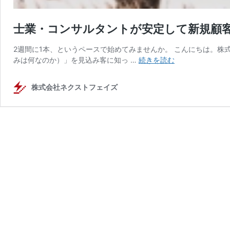
士業・コンサルタントが安定して新規顧
2週間に1本、というペースで始めてみませんか。 こんにちは。
士
みは何なのか）」を見込み客に知っ …
続きを読む
業・
コ
株式会社ネクストフェイズ
ン
サ
ル
タ
ン
ト
が
安
定
し
て
新
規