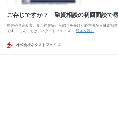
ご存じですか？ 融資相談の初回面談で尋
顧客や見込み客、また顧客等から紹介を受けた経営者から融資相談
ご
です。 こんにちは、ネクストフェイズ …
続きを読む
存
じ
株式会社ネクストフェイズ
で
す
か？
融
資
相
談
の
初
回
面
談
で